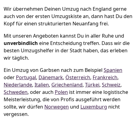
Wir übernehmen Deinen Umzug nach England gerne
auch von der ersten Umzugskiste an, dann hast Du den
Kopf für einen strukturierten Neuanfang frei.
Mit unseren Angeboten kannst Du in aller Ruhe und
unverbindlich
eine Entscheidung treffen. Dass wir die
besten Umzugshelfer in der Stadt haben, das erleben
wir täglich.
Ein Umzug von Garbsen nach zum Beispiel
Spanien
oder
Portugal
,
Dänemark
,
Österreich
,
Frankreich
,
Niederlande
,
Italien
,
Griechenland
,
Türkei
,
Schweiz
,
Schweden
, oder auch
Polen
ist immer eine logistische
Meisterleistung, die von Profis ausgeführt werden
sollte, wir dürfen
Norwegen
und
Luxemburg
nicht
vergessen.