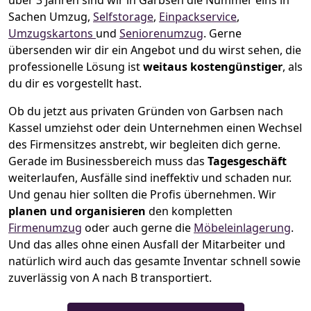
über 3 Jahren sind wir in Garbsen die Nummer eins in
Sachen Umzug,
Selfstorage
,
Einpackservice
,
Umzugskartons
und
Seniorenumzug
.
Gerne
übersenden wir dir ein Angebot und du wirst sehen, die
professionelle Lösung ist
weitaus kostengünstiger
, als
du dir es vorgestellt hast.
Ob du jetzt aus privaten Gründen von Garbsen nach
Kassel umziehst oder dein Unternehmen einen Wechsel
des Firmensitzes anstrebt, wir begleiten dich gerne.
Gerade im Businessbereich muss das
Tagesgeschäft
weiterlaufen, Ausfälle sind ineffektiv und schaden nur.
Und genau hier sollten die Profis übernehmen.
Wir
planen und organisieren
den kompletten
Firmenumzug
oder auch gerne die
Möbeleinlagerung
.
Und das alles ohne einen Ausfall der Mitarbeiter und
natürlich wird auch das gesamte Inventar schnell sowie
zuverlässig von A nach B transportiert.