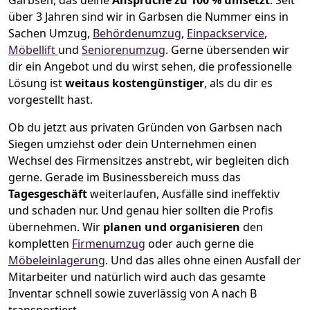
Garbsen, das deine
Ansprüche zu 100 % umsetzt
. Seit
über 3 Jahren sind wir in Garbsen die Nummer eins in
Sachen Umzug,
Behördenumzug
,
Einpackservice
,
Möbellift
und
Seniorenumzug
.
Gerne übersenden wir
dir ein Angebot und du wirst sehen, die professionelle
Lösung ist
weitaus kostengünstiger
, als du dir es
vorgestellt hast.
Ob du jetzt aus privaten Gründen von Garbsen nach
Siegen umziehst oder dein Unternehmen einen
Wechsel des Firmensitzes anstrebt, wir begleiten dich
gerne. Gerade im Businessbereich muss das
Tagesgeschäft
weiterlaufen, Ausfälle sind ineffektiv
und schaden nur. Und genau hier sollten die Profis
übernehmen.
Wir
planen und organisieren
den
kompletten
Firmenumzug
oder auch gerne die
Möbeleinlagerung
. Und das alles ohne einen Ausfall der
Mitarbeiter und natürlich wird auch das gesamte
Inventar schnell sowie zuverlässig von A nach B