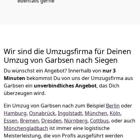
ebenfalls gerne
Wir sind die Umzugsfirma für Deinen
Umzug von Garbsen nach Siegen
Du wünschst ein Angebot? Innerhalb von
nur 3
Minuten
bekommst Du von uns der Umzugsfirma aus
Garbsen ein
unverbindliches Angebot
, das Dich
überzeugen wird.
Ein Umzug von Garbsen nach zum Beispiel
Berlin
oder
Hamburg
,
Osnabrück
,
Ingolstadt
,
München
,
Köln
,
Essen
,
Bremen
,
Dresden
,
Nürnberg
,
Cottbus
, oder auch
Mönchen­gladbach
ist immer eine logistische
Meisterleistung, die von Profis ausgeführt werden