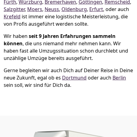
Fürth
,
Würzburg
,
Bremer­haven
,
Göttingen
,
Remscheid
,
Salzgitter
,
Moers
,
Neuss
,
Oldenburg
,
Erfurt
, oder auch
Krefeld
ist immer eine logistische Meisterleistung, die
von Profis ausgeführt werden sollte.
Wir haben
seit
9 Jahren Erfahrungen sammeln
können
, die uns niemand mehr nehmen kann. Wir
haben fast alle Umzugssituation schon durchlebt und
unzählige Umzüge bereits ausgeführt.
Gerne begleiten wir auch Dich auf Deiner Reise in Deine
neue Zukunft, egal ob es
Dortmund
oder auch
Berlin
sein soll, wir sind für Dich da.