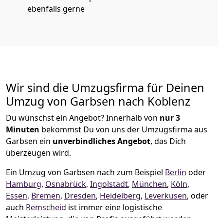
ebenfalls gerne
Wir sind die Umzugsfirma für Deinen
Umzug von Garbsen nach Koblenz
Du wünschst ein Angebot? Innerhalb von
nur 3
Minuten
bekommst Du von uns der Umzugsfirma aus
Garbsen ein
unverbindliches Angebot
, das Dich
überzeugen wird.
Ein Umzug von Garbsen nach zum Beispiel
Berlin
oder
Hamburg
,
Osnabrück
,
Ingolstadt
,
München
,
Köln
,
Essen
,
Bremen
,
Dresden
,
Heidelberg
,
Leverkusen
, oder
auch
Remscheid
ist immer eine logistische