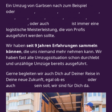
Ein Umzug von Garbsen nach zum Beispiel
Berlin
oder
Hamburg
,
Osnabrück
,
Ingolstadt
,
München
,
Köln
,
Essen
,
Bremen
,
Dresden
,
Heidelberg
,
Leverkusen
, oder auch
Remscheid
ist immer eine
logistische Meisterleistung, die von Profis
ausgeführt werden sollte.
Wir haben
seit
9 Jahren Erfahrungen sammeln
können
, die uns niemand mehr nehmen kann. Wir
haben fast alle Umzugssituation schon durchlebt
und unzählige Umzüge bereits ausgeführt.
Gerne begleiten wir auch Dich auf Deiner Reise in
Deine neue Zukunft, egal ob es
Düsseldorf
oder
auch
Potsdam
sein soll, wir sind für Dich da.