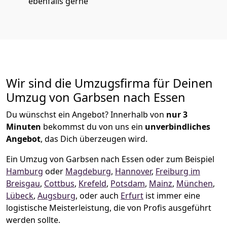
ebenfalls gerne
Wir sind die Umzugsfirma für Deinen
Umzug von Garbsen nach Essen
Du wünschst ein Angebot? Innerhalb von
nur 3
Minuten
bekommst du von uns ein
unverbindliches
Angebot
, das Dich überzeugen wird.
Ein Umzug von Garbsen nach Essen oder zum Beispiel
Hamburg
oder
Magdeburg
,
Hannover
,
Freiburg im
Breisgau
,
Cottbus
,
Krefeld
,
Potsdam
,
Mainz
,
München
,
Lübeck
,
Augsburg
, oder auch
Erfurt
ist immer eine
logistische Meisterleistung, die von Profis ausgeführt
werden sollte.