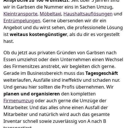
Ansprüche zu 100 % umsetzt
. Seit über 3 Jahren sind
wir in Garbsen die Nummer eins in Sachen Umzug,
Kleintransporte
,
Möbeltaxi
,
Haushaltsauflösungen
und
Entrümpelungen
.
Gerne übersenden wir dir ein
Angebot und du wirst sehen, die professionelle Lösung
ist
weitaus kostengünstiger
, als du dir es vorgestellt
hast.
Ob du jetzt aus privaten Gründen von Garbsen nach
Essen umziehst oder dein Unternehmen einen Wechsel
des Firmensitzes anstrebt, wir begleiten dich gerne.
Gerade im Businessbereich muss das
Tagesgeschäft
weiterlaufen, Ausfälle sind ineffektiv und schaden nur.
Und genau hier sollten die Profis übernehmen.
Wir
planen und organisieren
den kompletten
Firmenumzug
oder auch gerne die Umzüge der
Mitarbeiter. Und das alles ohne einen Ausfall der
Mitarbeiter und natürlich wird auch das gesamte
Inventar schnell sowie zuverlässig von A nach B