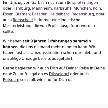
Ein Umzug von Garbsen nach zum Beispiel
Erlangen
oder
Hamburg
,
Mannheim
,
Karlsruhe
,
München
,
Köln
,
Essen
,
Bremen
,
Dresden
,
Heidelberg
,
Regensburg
, oder
auch
Remscheid
ist immer eine logistische
Meisterleistung, die von Profis ausgeführt werden
sollte.
Wir haben
seit
9 Jahren Erfahrungen sammeln
können
, die uns niemand mehr nehmen kann. Wir
haben fast alle Umzugssituation schon durchlebt und
unzählige Umzüge bereits ausgeführt.
Gerne begleiten wir auch Dich auf Deiner Reise in Deine
neue Zukunft, egal ob es
Düsseldorf
oder auch
Potsdam
sein soll, wir sind für Dich da.